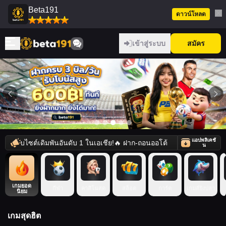
Beta191
ดาวน์โหลด
เข้าสู่ระบบ
สมัคร
แอปพลิเคชั
 เว็บไซต์เดิมพันอันดับ 1 ในเอเชีย!🔥 ฝาก-ถอนออโต้ รวดเร็วทันใจ🎁 โบนัสฟ
น
เกมยอด
กีฬา
คาสิโนสด
สล็อต
การ์ด
เกมส์ยิงปลา
นิยม
เกมสุดฮิต