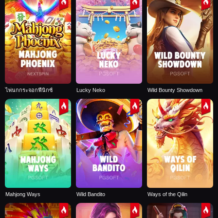
ไพ่นกกระจอกฟีนิกซ์
Lucky Neko
Wild Bounty Showdown
Mahjong Ways
Wild Bandito
Ways of the Qilin