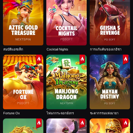
สมบัติแอซเท็ก
Cocktail Nights
การแก้แค้นของเกอิชา
Fortune Ox
ไพ่นกกระจอกมังกร
ชะตากรรมแห่งมายา