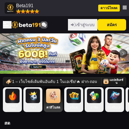
Beta191
ดาวน์โหลด
เข้าสู่ระบบ
สมัคร
แอปพลิเคชั
BETA191 – เว็บไซต์เดิมพันอันดับ 1 ในเอเชีย!🔥 ฝาก-ถอนออโต้ รวดเร็วทันใจ
น
เกมยอด
กีฬา
คาสิโนสด
สล็อต
การ์ด
เกมส์ยิงปลา
นิยม
สด