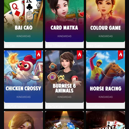
Bài Cào
รูเล็ต โป๊กเกอร์
Color Game
ไก่ซิ่งวิ่งข้ามถนน
6 สัตว์มหาเฮง
HorseRacing