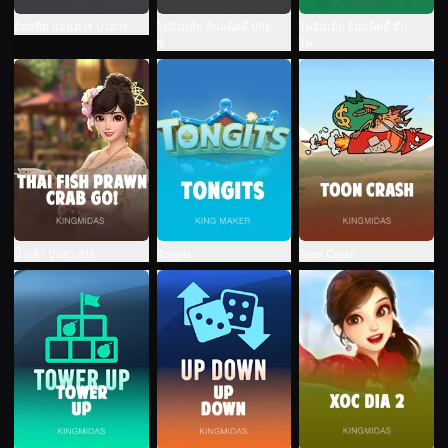
ติดสปีด แอนดาร์ บาฮาร์
ไพ่อินเดีย ทีนแพ็คตี้ บลิต
ไพ่อินเดีย ทีนแพ็คตี้ ศึก
ซ์
ไพ่
น้ำเต้า ปูปลา ลุย!
Tongits
Toon Crash