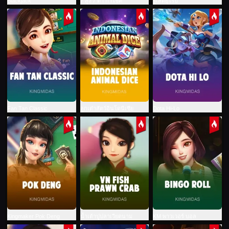
Blackjack
7 สูง 7 ต่ำ กำโชค
รูเล็ตยุโรป
Fan Tan Classic
ลูกเต๋าสัตว์อินโดนีเซีย
Dota Hi-Lo
Kingmaker Pok Deng
น้ำเต้าปูปลาเวียดนาม
KM พาวเวอร์ บอล