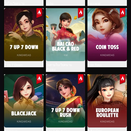
ไฮโลเวียดนาม
sicbo
Baccarat
7 Up 7 Down
ไพ่สามใบเวียดนาม
Coin Toss
ดำแดง