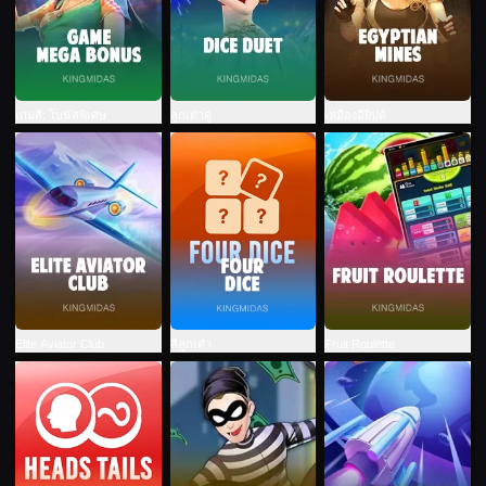
เกมสี: โบนัสพิเศษ
ลูกเต๋าคู่
เหมืองอียิปต์
Elite Aviator Club
สี่ลูกเต๋า
Fruit Roulette