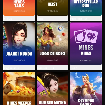
หัว ก้อย
Heist
Interstellar Run
มงกุฏและสมอ
โจโก เดอ โบโซ่
ระเบิด