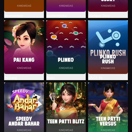
Minesweeper
NumberMatka
Olympus Glory
Pai Kang
Plinko
พลิงโก้ รัช