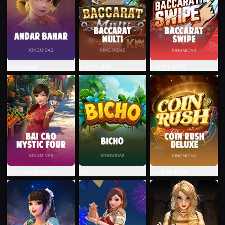
Andar Bahar
บาคาร่า: มัลติ
บาคาร่า: สไวป์
ไพ่เก้าแต้มสี่ปริศนา
บิโช
คอยน์ รัช ดีลักซ์