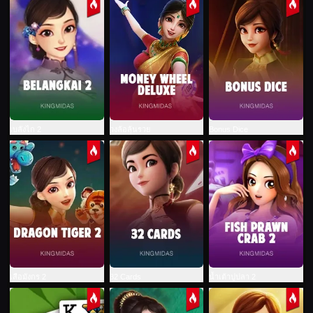
เบลังไก 2
วงล้อลุ้นรวย
Bonus Dice
เสือมังกร 2
32 Cards
น้ำเต้าปูปลา 2